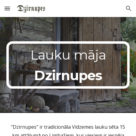
Skip to main content
Skip to navigation
Lauku māja
Dzirnupes
"Dzirnupes" ir tradicionāla Vidzemes lauku sēta 15
km attālumā no Limbažiem, kur viesiem ir iespēja