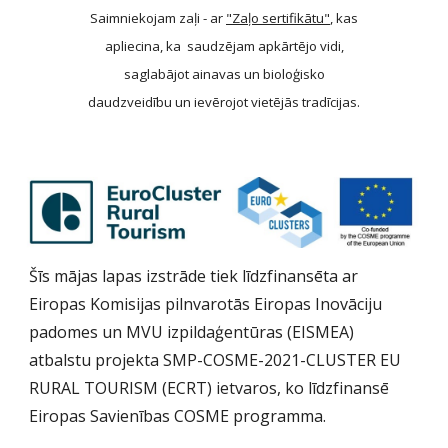
Saimniekojam zaļi - ar
"Zaļo sertifikātu"
, kas
apliecina, ka saudzējam apkārtējo vidi,
saglabājot ainavas un bioloģisko
daudzveidību un ievērojot vietējās tradīcijas.
Šīs mājas lapas izstrāde tiek līdzfinansēta ar
Eiropas Komisijas pilnvarotās Eiropas Inovāciju
padomes un MVU izpildaģentūras (EISMEA)
atbalstu projekta SMP-COSME-2021-CLUSTER EU
RURAL TOURISM (ECRT) ietvaros, ko līdzfinansē
Eiropas Savienības COSME programma.