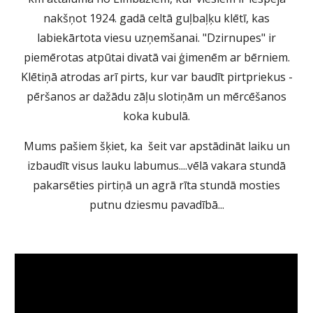
nakšņot 1924. gadā celtā guļbaļķu klētī, kas
labiekārtota viesu uzņemšanai. "Dzirnupes" ir
piemērotas atpūtai divatā vai ģimenēm ar bērniem.
Klētiņā atrodas arī pirts, kur var baudīt pirtpriekus -
pēršanos ar dažādu zāļu slotiņām un mērcēšanos
koka kubulā.
Mums pašiem šķiet, ka šeit var apstādināt laiku un
izbaudīt visus lauku labumus....vēlā vakara stundā
pakarsēties pirtiņā un agrā rīta stundā mosties
putnu dziesmu pavadībā...